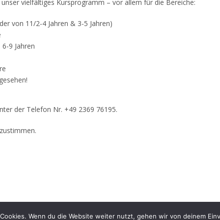
nser vielfältiges Kursprogramm – vor allem für die Bereiche:
nder von 11/2-4 Jahren & 3-5 Jahren)
e
n 6-9 Jahren
re
 gesehen!
nter der Telefon Nr. +49 2369 76195.
abzustimmen.
Cookies. Wenn du die Website weiter nutzt, gehen wir von deinem Einv