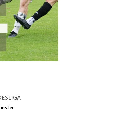
DESLIGA
ünster