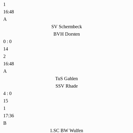
1
16:48
A
SV Schermbeck
BVH Dorsten
0 : 0
14
2
16:48
A
TuS Gahlen
SSV Rhade
4 : 0
15
1
17:36
B
1.SC BW Wulfen