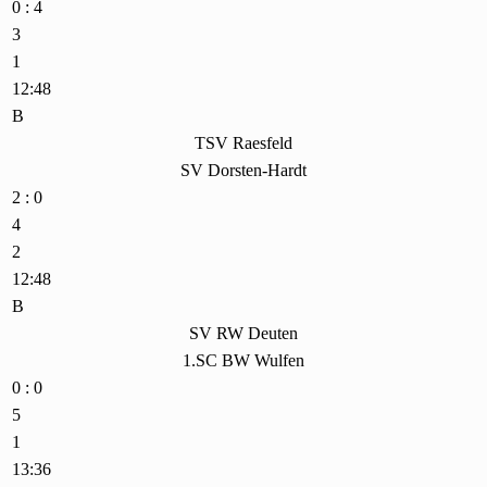
0 : 4
3
1
12:48
B
TSV Raesfeld
SV Dorsten-Hardt
2 : 0
4
2
12:48
B
SV RW Deuten
1.SC BW Wulfen
0 : 0
5
1
13:36