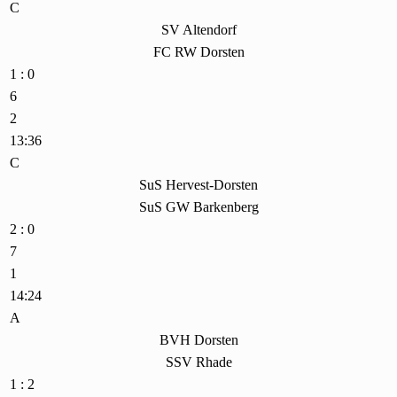
C
SV Altendorf
FC RW Dorsten
1 : 0
6
2
13:36
C
SuS Hervest-Dorsten
SuS GW Barkenberg
2 : 0
7
1
14:24
A
BVH Dorsten
SSV Rhade
1 : 2