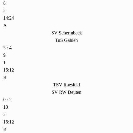
8
2
14:24
A
SV Schermbeck
TuS Gahlen
5 : 4
9
1
15:12
B
TSV Raesfeld
SV RW Deuten
0 : 2
10
2
15:12
B