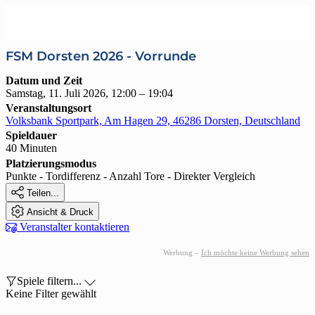
FSM Dorsten 2026 - Vorrunde
Datum und Zeit
Samstag, 11. Juli 2026, 12:00 – 19:04
Veranstaltungsort
Volksbank Sportpark, Am Hagen 29, 46286 Dorsten, Deutschland
Spieldauer
40 Minuten
Platzierungsmodus
Punkte - Tordifferenz - Anzahl Tore - Direkter Vergleich

Teilen...

Ansicht & Druck

Veranstalter kontaktieren
Werbung –
Ich möchte keine Werbung sehen

Spiele filtern...

Keine Filter gewählt