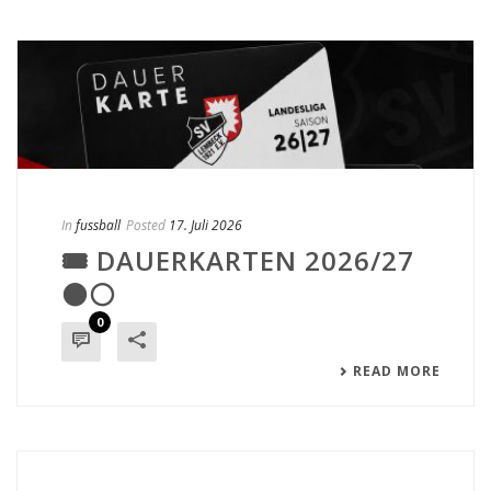
In
fussball
Posted
17. Juli 2026
🎟️ DAUERKARTEN 2026/27
⚫⚪
0
READ MORE