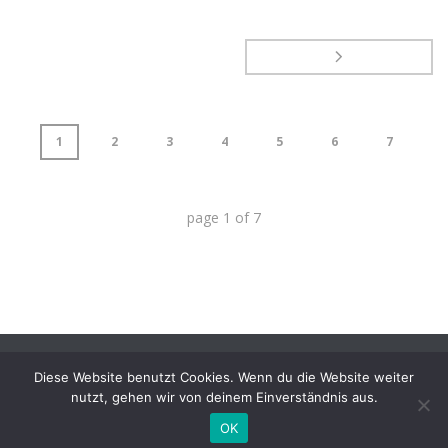
1
2
3
4
5
6
7
page
1
of
7
Diese Website benutzt Cookies. Wenn du die Website weiter
nutzt, gehen wir von deinem Einverständnis aus.
OK