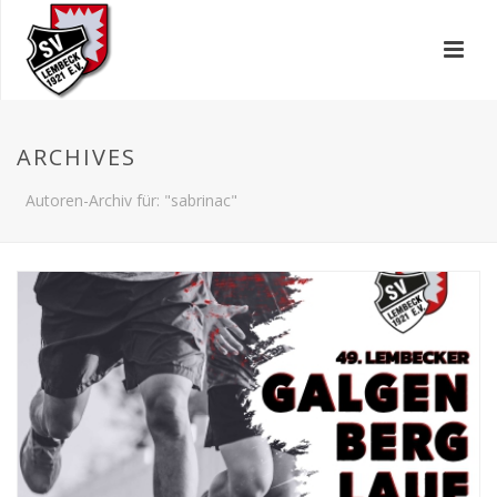
ARCHIVES
Autoren-Archiv für: "sabrinac"