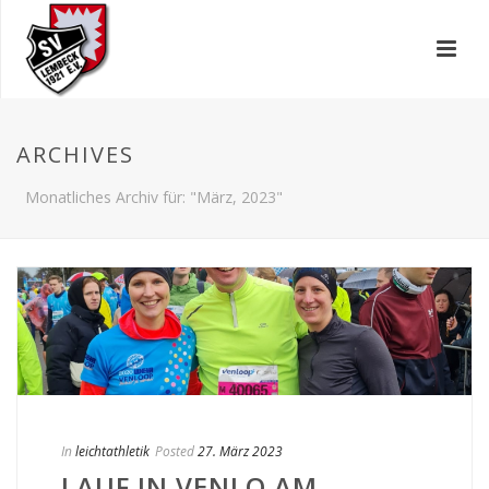
ARCHIVES
Monatliches Archiv für: "März, 2023"
In
leichtathletik
Posted
27. März 2023
LAUF IN VENLO AM