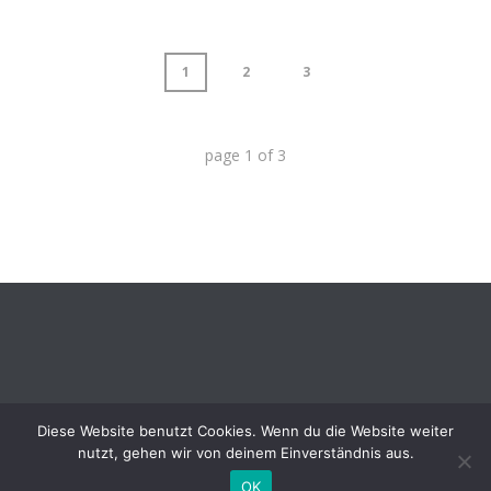
1
2
3
page
1
of
3
Diese Website benutzt Cookies. Wenn du die Website weiter
nutzt, gehen wir von deinem Einverständnis aus.
OK