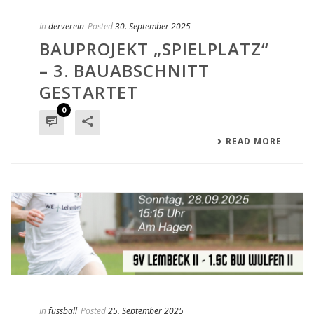
In
derverein
Posted
30. September 2025
BAUPROJEKT „SPIELPLATZ“
– 3. BAUABSCHNITT
GESTARTET
0
READ MORE
In
fussball
Posted
25. September 2025